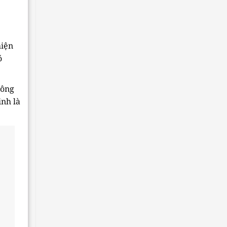
hiện
ó
công
inh là