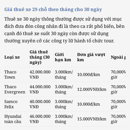
Giá thuê xe 29 chỗ theo tháng cho 30 ngày
Thuê xe 30 ngày thông thường được sử dụng với mục
đích đưa đón công nhân đi là theo ca rất phổ biến, bên
cạnh đó thuê xe suốt 30 ngày còn được sử dụng
thường xuyên cở các công ty lữ hành tổ chức tour.
Giá thuê
Giới
Đơn giá vượt
Loại xe
tháng (30
Ngoài gi
hạn km
km
ngày)
Thaco
42.000.000
3.000km/
70,000VN
10.000đ/km
Town
VNĐ
tháng
giờ
Thaco
44.000.000
3.000km/
70,000VN
12.000VNĐ/km
Evergreen
VNĐ
tháng
giờ
Samco
40.000.000
3.000km/
70,000VN
10.000đ/km
Felix
VNĐ
tháng
giờ
Hyundai
46.000.000
3.000km/
70,000VN
15.000VNĐ/km
toàn cầu
VNĐ
tháng
giờ