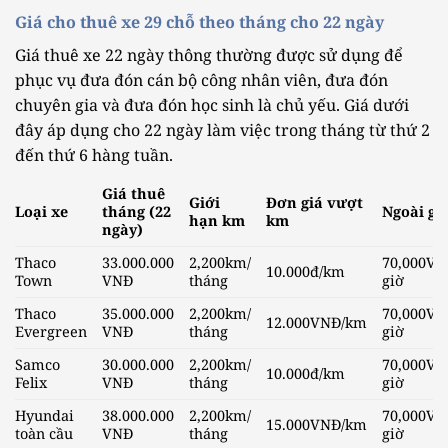
Giá cho thuê xe 29 chỗ theo tháng cho 22 ngày
Giá thuê xe 22 ngày thông thường được sử dụng để
phục vụ đưa đón cán bộ công nhân viên, đưa đón
chuyên gia và đưa đón học sinh là chủ yếu. Giá dưới
đây áp dụng cho 22 ngày làm việc trong tháng từ thứ 2
đến thứ 6 hàng tuần.
Giá thuê
Giới
Đơn giá vượt
Loại xe
tháng (22
Ngoài gi
hạn km
km
ngày)
Thaco
33.000.000
2,200km/
70,000VN
10.000đ/km
Town
VNĐ
tháng
giờ
Thaco
35.000.000
2,200km/
70,000VN
12.000VNĐ/km
Evergreen
VNĐ
tháng
giờ
Samco
30.000.000
2,200km/
70,000VN
10.000đ/km
Felix
VNĐ
tháng
giờ
Hyundai
38.000.000
2,200km/
70,000VN
15.000VNĐ/km
toàn cầu
VNĐ
tháng
giờ