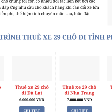
chỗ chúng tôi còn có nhiều đối tác liên kết bởi các
m đáp ứng nhu cầu cho khách hàng khi cần đổi xe lớn
ễn phí, thể hiện tính chuyên môn cao, luôn đặt
TRÌNH THUÊ XE 29 CHỖ ĐI TỈNH 
ỗ
Thuê xe 29 chỗ
Thuê xe 29 chỗ
đi Đà Lạt
đi Nha Trang
6.000.000 VND
7.000.000 VND
CHI TIẾT
CHI TIẾT