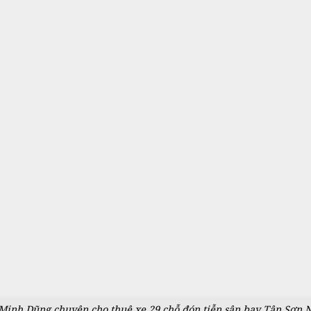
Minh Dũng chuyên cho thuê xe 29 chỗ đón tiễn sân bay Tân Sơn 