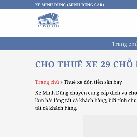
Bỏ
XE MINH DŨNG (MINH DUNG CAR)
qua
nội
dung
Trang ch
CHO THUÊ XE 29 CHỖ
Trang chủ
»
Thuê xe đón tiễn sân bay
Xe Minh Dũng chuyên cung cấp dịch vụ
cho
làm hài lòng tất cả khách hàng, bởi tính c
tất cả khách hàng.