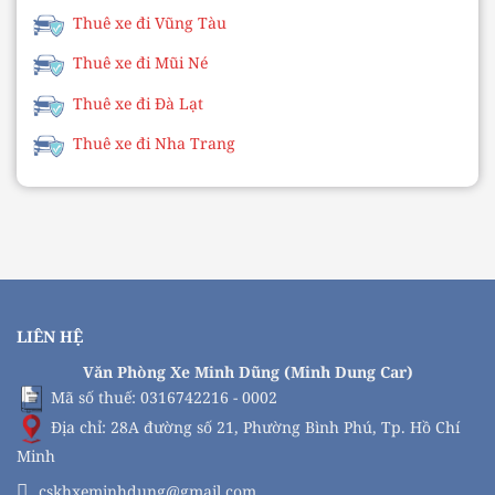
Thuê xe đi Vũng Tàu
Thuê xe đi Mũi Né
Thuê xe đi Đà Lạt
Thuê xe đi Nha Trang
LIÊN HỆ
Văn Phòng Xe Minh Dũng (Minh Dung Car)
Mã số thuế: 0316742216 - 0002
Địa chỉ: 28A đường số 21, Phường Bình Phú, Tp. Hồ Chí
Minh
cskhxeminhdung@gmail.com