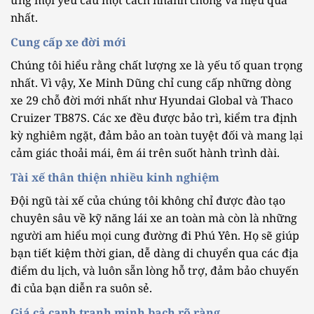
ứng mọi yêu cầu một cách nhanh chóng và hiệu quả
nhất.
Cung cấp xe đời mới
Chúng tôi hiểu rằng chất lượng xe là yếu tố quan trọng
nhất. Vì vậy, Xe Minh Dũng chỉ cung cấp những dòng
xe 29 chỗ đời mới nhất như Hyundai Global và Thaco
Cruizer TB87S. Các xe đều được bảo trì, kiểm tra định
kỳ nghiêm ngặt, đảm bảo an toàn tuyệt đối và mang lại
cảm giác thoải mái, êm ái trên suốt hành trình dài.
Tài xế thân thiện nhiều kinh nghiệm
Đội ngũ tài xế của chúng tôi không chỉ được đào tạo
chuyên sâu về kỹ năng lái xe an toàn mà còn là những
người am hiểu mọi cung đường đi Phú Yên. Họ sẽ giúp
bạn tiết kiệm thời gian, dễ dàng di chuyển qua các địa
điểm du lịch, và luôn sẵn lòng hỗ trợ, đảm bảo chuyến
đi của bạn diễn ra suôn sẻ.
Giá cả cạnh tranh minh bạch rõ ràng